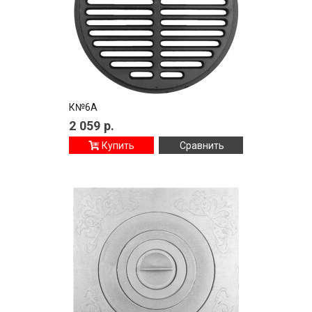
К№6А
2 059
р.
Купить
Сравнить