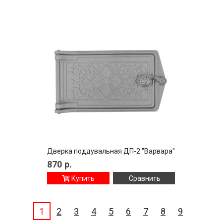
Дверка поддувальная ДП-2 "Варвара"
870
р.
Купить
Сравнить
1
2
3
4
5
6
7
8
9