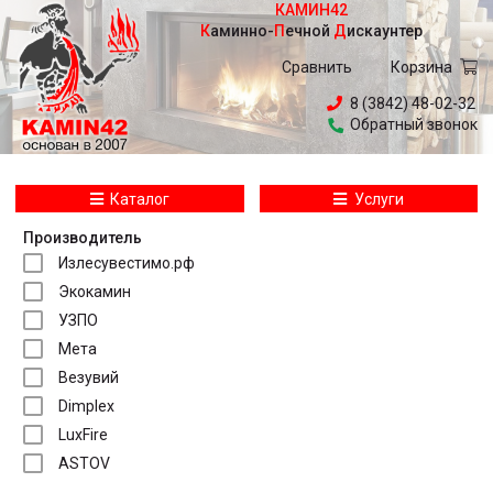
КАМИН42
Каминно
-
Печной
Дискаунтер
Сравнить
Корзина
8 (3842) 48-02-32
Обратный звонок
Каталог
Услуги
Производитель
Излесувестимо.рф
Экокамин
УЗПО
Мета
Везувий
Dimplex
LuxFire
ASTOV