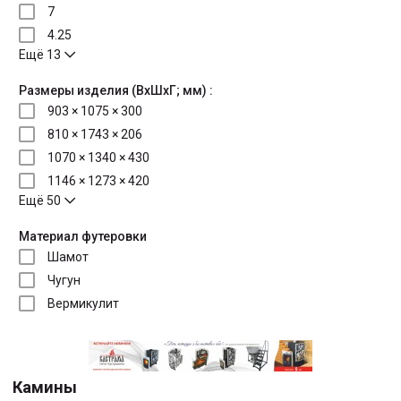
7
4.25
Ещё 13
Размеры изделия (ВхШхГ; мм) :
903 × 1075 × 300
810 × 1743 × 206
1070 × 1340 × 430
1146 × 1273 × 420
Ещё 50
Материал футеровки
Шамот
Чугун
Вермикулит
Камины