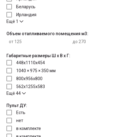
Беларусь
Ирландия
Ещё 1
Объем отапливаемого помещения м3:
Габаритные размеры Ш х В х Г:
448х1110х454
1040 × 975 × 350 мм
800х956х800
562х1255х583
Ещё 44
Пульт ДУ:
Есть
нет
в комплекте
в комплекте