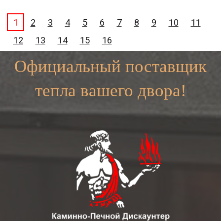
1
2
3
4
5
6
7
8
9
10
11
12
13
14
15
16
Официальный поставщик
тепла вашего двора!