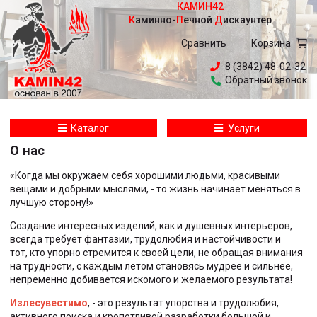
КАМИН42
Каминно
-
Печной
Дискаунтер
Сравнить
Корзина
8 (3842) 48-02-32
Обратный звонок
Каталог
Услуги
О нас
«Когда мы окружаем себя хорошими людьми, красивыми
вещами и добрыми мыслями, - то жизнь начинает меняться в
лучшую сторону!»
Создание интересных изделий, как и душевных интерьеров,
всегда требует фантазии, трудолюбия и настойчивости и
тот, кто упорно стремится к своей цели, не обращая внимания
на трудности, с каждым летом становясь мудрее и сильнее,
непременно добивается искомого и желаемого результата!
Излесувестимо
, - это результат упорства и трудолюбия,
активного поиска и кропотливой разработки большой и