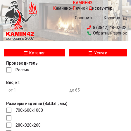
КАМИН42
Каминно
-
Печной
Дискаунтер
Сравнить
Корзина
8 (3842) 48-02-32
Обратный звонок
Каталог
Услуги
Производитель
Россия
Вес, кг:
Размеры изделия (ВхШхГ; мм) :
700x600x1000
280x320x260