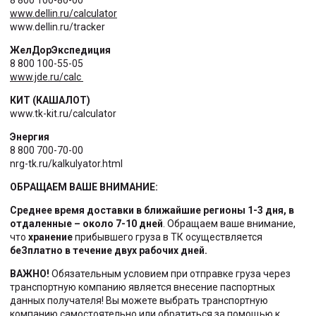
8 800 100-80-00
www.dellin.ru/calculator
www.dellin.ru/tracker
ЖелДорЭкспедиция
8 800 100-55-05
www.jde.ru/calc
КИТ (КАШАЛОТ)
www.tk-kit.ru/calculator
Энергия
8 800 700-70-00
nrg-tk.ru/kalkulyator.html
ОБРАЩАЕМ ВАШЕ ВНИМАНИЕ:
Среднее время доставки в ближайшие регионы 1-3 дня, в
отдаленные – около 7-10 дней
. Обращаем ваше внимание,
что
хранение
прибывшего груза в ТК осуществляется
беЗплатно в течение двух рабочих дней.
ВАЖНО!
Обязательным условием при отправке груза через
транспортную компанию является внесение паспортных
данных получателя! Вы можете выбрать транспортную
компанию самостоятельно или обратиться за помощью к