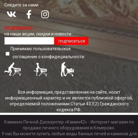
Следите за нами
ПОДПИШИСЬ
на наши акции, скидки и новости:
подписаться
Принимаю пользовательское
соглашение о конфидециальноcти
Вся информация, представленная на сайте, носит
информационный характер и не является публичной офертой,
определяемой положениями Статьи 437(2) Гражданского
кодекса РФ.
Каминно Печной Дискаунтер «Камин42» - Интернет-магазин по
продаже печного оборудования в Кемерово.
У нас Вы можете купить любые виды банных печей и каминов для