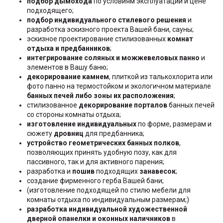
подбор дымохода
по условиям эксплуатации и цене
подходящего;
подбор индивидуального стилевого решения
и
разработка эскизного проекта Вашей бани, сауны;
эскизное проектирование стилизованных
комнат
отдыха и предбанников
;
интегрирование соляных и можжевеловых панно
и
элементов в Вашу баню;
декорирование камнем
, плиткой из талькохлорита или
фото панно на термостойком и экологичном материале
банных печей либо зоны их расположения
;
стилизованное
декорирование порталов
банных печей
со стороны комнаты отдыха;
изготовление индивидуальных
по форме, размерам и
сюжету
дровниц
для предбанника;
устройство геометрических банных полков
,
позволяющих принять удобную позу, как для
пассивного, так и для активного парения;
разработка и
пошив
подходящих
занавесок
;
создание фирменного герба Вашей бани;
(изготовление подходящей по стилю мебели для
комнаты отдыха по индивидуальным размерам;)
разработка индивидуальной художественной
дверной опанелки и оконных наличников
в