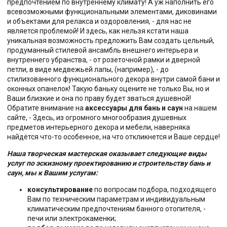
предпочтением по внутреннему климату! А уж наполнить его
всевозможными функциональными элементами, диковинами
и объектами для релакса и оздоровления, - для нас не
является проблемой! И здесь, как нельзя кстати наша
уникальная возможность предложить Вам создать цельный,
продуманный стилевой ансамбль внешнего интерьера и
внутреннего убранства, - от розеточной рамки и дверной
петли, в виде медвежьей лапы, (например), - до
стилизованного функционального декора внутри самой бани и
оконных опанелок! Такую баньку оцените не только Вы, но и
Ваши близкие и она по праву будет зваться душевной!
Обратите внимание на
аксессуары для бань и саун
на нашем
сайте, - Здесь, из огромного многообразия душевных
предметов интерьерного декора и мебели, наверняка
найдётся что-то особенное, на что откликнется и Ваше сердце!
Наша творческая мастерская оказывает следующие виды
услуг по эскизному проектированию и строительству бань и
саун, мы к Вашим услугам:
консультирование
по вопросам подбора, подходящего
Вам по техническим параметрам и индивидуальным
климатическим предпочтениям банного отопителя, -
печи или электрокаменки;